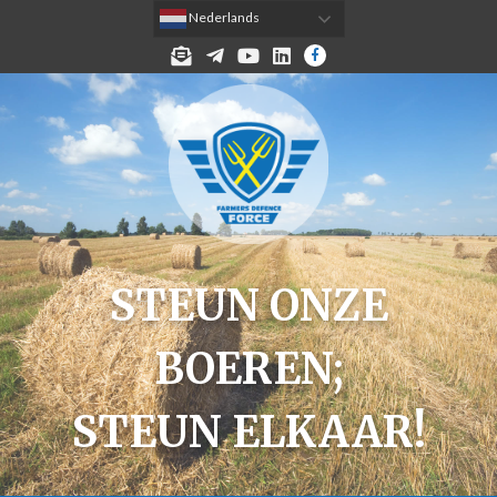
 Nederlands
MELD JE AAN VOOR DE NIEUWSBRIEF!
TELEGRAM
YOUTUBE
LINKEDIN
FACEBOOK
STEUN ONZE
BOEREN;
STEUN ELKAAR!