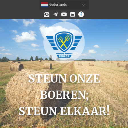
 Nederlands
MELD JE AAN VOOR DE NIEUWSBRIEF!
TELEGRAM
YOUTUBE
LINKEDIN
FACEBOOK
STEUN ONZE
BOEREN;
STEUN ELKAAR!