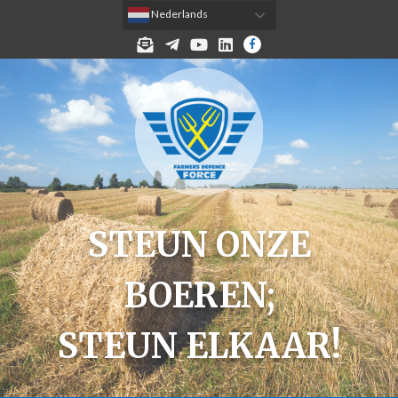
 Nederlands
MELD JE AAN VOOR DE NIEUWSBRIEF!
TELEGRAM
YOUTUBE
LINKEDIN
FACEBOOK
STEUN ONZE
BOEREN;
STEUN ELKAAR!