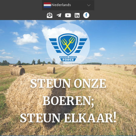
 Nederlands
MELD JE AAN VOOR DE NIEUWSBRIEF!
TELEGRAM
YOUTUBE
LINKEDIN
FACEBOOK
STEUN ONZE
BOEREN;
STEUN ELKAAR!