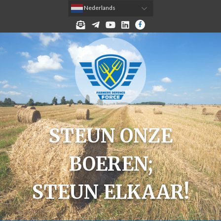
 Nederlands
MELD JE AAN VOOR DE NIEUWSBRIEF!
TELEGRAM
YOUTUBE
LINKEDIN
FACEBOOK
STEUN ONZE
BOEREN;
STEUN ELKAAR!