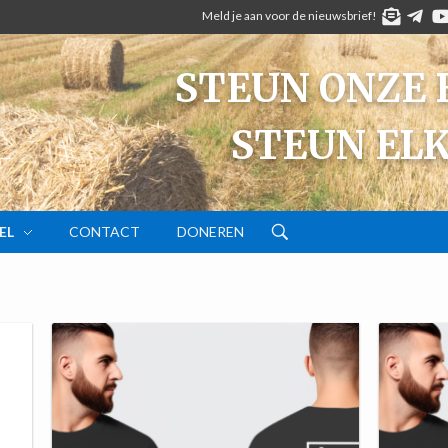
Meld je aan voor de nieuwsbrief!
TELEG
Y
STEUN ONZE 
STEUN EL
EL
CONTACT
DONEREN