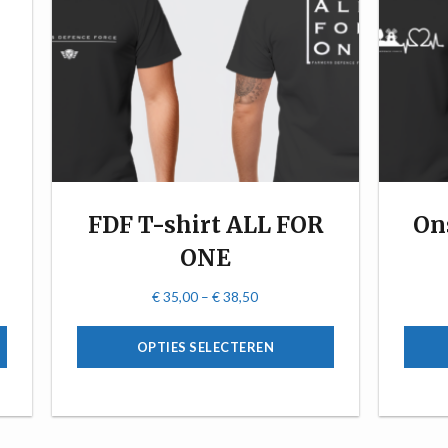
FDF T-shirt ALL FOR
On
ONE
€
35,00
–
€
38,50
OPTIES SELECTEREN