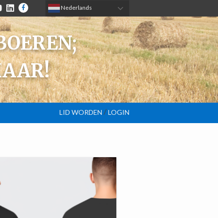
RAM
OUTUBE
LINKEDIN
FACEBOOK
 Nederlands
BOEREN;
KAAR!
/
LID WORDEN
LOGIN