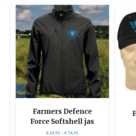
Farmers Defence
F
Force Softshell jas
€
69,95
–
€
74,95