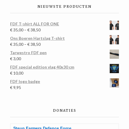
NIEUWSTE PRODUCTEN
FDF T-shirt ALL FOR ONE
€
35,00
–
€
38,50
Ons Boeren Hartslag T-shirt
€
35,00
–
€
38,50
Tarwestro FDF pen
€
3,00
FDF special edition vlag 40x30 cm
€
10,00
FDF logo badge
€
9,95
DONATIES
Steun Farmers Defence Force