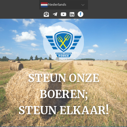
 Nederlands
MELD JE AAN VOOR DE NIEUWSBRIEF!
TELEGRAM
YOUTUBE
LINKEDIN
FACEBOOK
STEUN ONZE
BOEREN;
STEUN ELKAAR!