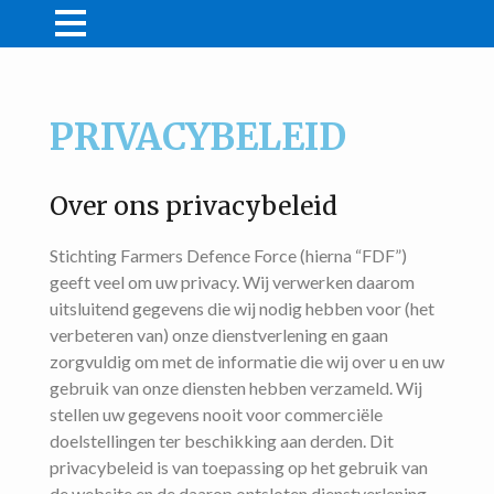
NIEUWS
MIJN FDF
Acties
PRIVACYBELEID
WINKEL
Lid worden
Farmer Friendly
CONTACT
Winkelmand
Wachtwoord vergeten
Persberichten
Over ons privacybeleid
DONEREN
Video’s
Bestelling tracken
Stichting Farmers Defence Force (hierna “FDF”)
geeft veel om uw privacy. Wij verwerken daarom
/
uitsluitend gegevens die wij nodig hebben voor (het
LID WORDEN
LOGIN
verbeteren van) onze dienstverlening en gaan
zorgvuldig om met de informatie die wij over u en uw
gebruik van onze diensten hebben verzameld. Wij
stellen uw gegevens nooit voor commerciële
doelstellingen ter beschikking aan derden. Dit
privacybeleid is van toepassing op het gebruik van
de website en de daarop ontsloten dienstverlening