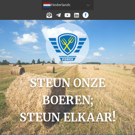
 Nederlands
MELD JE AAN VOOR DE NIEUWSBRIEF!
TELEGRAM
YOUTUBE
LINKEDIN
FACEBOOK
STEUN ONZE
BOEREN;
STEUN ELKAAR!