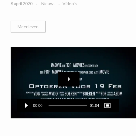
8 april 2020
Nieuws
Video's
Meer lezen
Videospeler
00:00
01:04