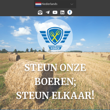
 Nederlands
MELD JE AAN VOOR DE NIEUWSBRIEF!
TELEGRAM
YOUTUBE
LINKEDIN
FACEBOOK
STEUN ONZE
BOEREN;
STEUN ELKAAR!