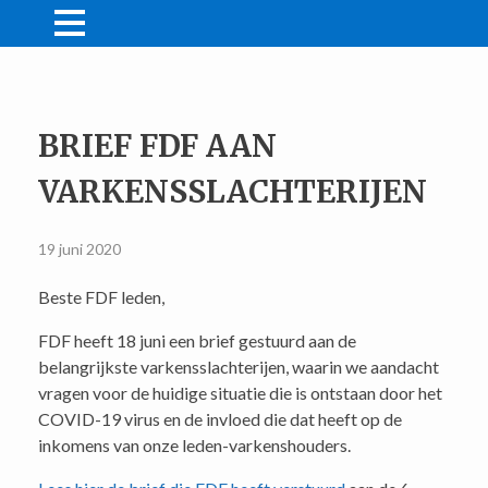
NIEUWS
MIJN FDF
Acties
BRIEF FDF AAN
WINKEL
Lid worden
Farmer Friendly
CONTACT
VARKENSSLACHTERIJEN
Winkelmand
Wachtwoord vergeten
Persberichten
DONEREN
Video’s
Bestelling tracken
19 juni 2020
Beste FDF leden,
/
LID WORDEN
LOGIN
FDF heeft 18 juni een brief gestuurd aan de
belangrijkste varkensslachterijen, waarin we aandacht
vragen voor de huidige situatie die is ontstaan door het
COVID-19 virus en de invloed die dat heeft op de
inkomens van onze leden-varkenshouders.