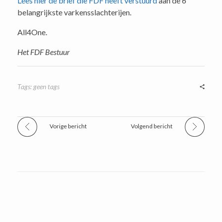
Lees hier de brief die FDF heeft verstuurd
aan de 6
belangrijkste varkensslachterijen.
All4One.
Het FDF Bestuur
Tags: geen tags
Vorige bericht
Volgend bericht