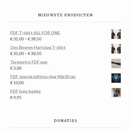
NIEUWSTE PRODUCTEN
FDF T-shirt ALL FOR ONE
€
35,00
–
€
38,50
Ons Boeren Hartslag T-shirt
€
35,00
–
€
38,50
Tarwestro FDF pen
€
3,00
FDF special edition vlag 40x30 cm
€
10,00
FDF logo badge
€
9,95
DONATIES