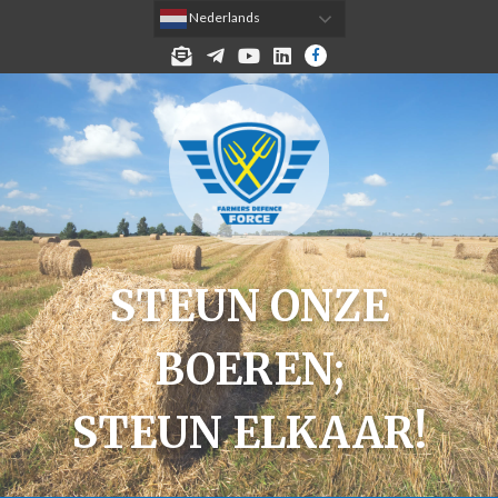
 Nederlands
MELD JE AAN VOOR DE NIEUWSBRIEF!
TELEGRAM
YOUTUBE
LINKEDIN
FACEBOOK
STEUN ONZE
BOEREN;
STEUN ELKAAR!