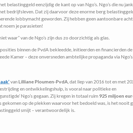
et belastinggeld eenzijdig de kant op van Ngo’s. Ngo’s die nu jank
het bedrijfsleven. Dat zij daarvoor deze enorme berg belastinggel
trinerende lobbymacht geworden. Zij hebben geen aantoonbare ach
at noem je parasieten!
iet waar” van de Ngo’s zijn dus zo doorzichtig als glas.
posities binnen de PvdA bekleedde, initieerden en financierden de
weede Kamer – deze onversneden ambtelijke propaganda via Ngo’s
aak’
van
Lilliane Ploumen-PvdA
, dat liep van 2016 tot en met 20
rijding en ontwikkelingshulp, is vooral naar politieke en
unstigde’ Ngo’s gegaan. Zij kregen in totaal ruim
925 miljoen eu
t is gekomen op de plekken waarvoor het bedoeld was, is het nooit
tinggeld smijt – verantwoordelijk is.