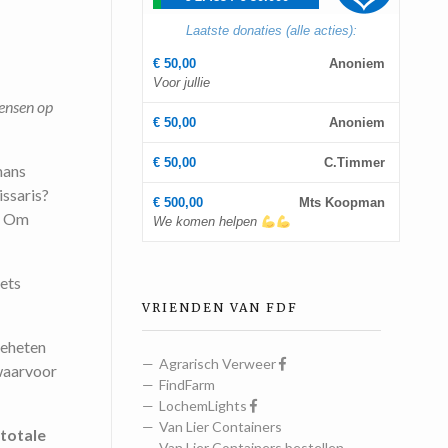
Laatste donaties (alle acties):
€ 50,00
Anoniem
Voor jullie
mensen op
€ 50,00
Anoniem
€ 50,00
C.Timmer
mans
ssaris?
€ 500,00
Mts Koopman
’? Om
We komen helpen
iets
VRIENDEN VAN FDF
geheten
Agrarisch Verweer
 waarvoor
FindFarm
LochemLights
Van Lier Containers
 totale
Van Lier Containers bestellen