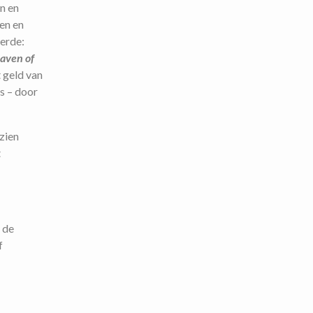
n en
en en
eerde:
haven of
 geld van
s – door
zien
t
 de
f