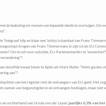
e met de bedoeling om mensen van bepaalde ideeën te overtuigen. Om 
rd.”
 De Telegraaf klip en klaar een ‘lobby’schandaal van Frans Timmer
toegestopt kregen van Frans Timmermans in zijn rol als EU Commi
annen? Om in ruil voor subsidie, EU-Parlementariërs te ‘bewerken
sverandering”?
 dezelfde kwaal bleek te lijden als Mark Rutte: “Niets gezien, n
nering aan”?
itspitten van het register met de ontvangers van EU-geld. Het zo
chts namen van begunstigden in en ontvangen bedragen, maar niet
s en rechterhand van Ursula von der Leyen,
jaarlijks 0,3% van het