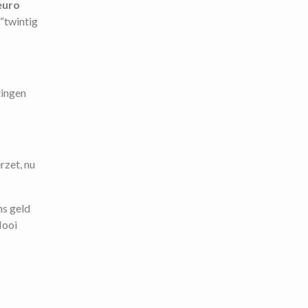
euro
“twintig
tingen
rzet, nu
ns geld
Mooi