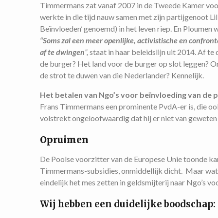
Timmermans zat vanaf 2007 in de Tweede Kamer voor d
werkte in die tijd nauw samen met zijn partijgenoot L
Beïnvloeden’ genoemd) in het leven riep. En Ploumen w
“Soms zal een meer openlijke, activistische en confro
af te dwingen
”,
staat in haar beleidslijn uit 2014. Af
de burger? Het land voor de burger op slot leggen? O
de strot te duwen van die Nederlander? Kennelijk.
Het betalen van Ngo’s voor beïnvloeding van de p
Frans Timmermans een prominente PvdA-er is, die ook in
volstrekt ongeloofwaardig dat hij er niet van geweten 
Opruimen
De Poolse voorzitter van de Europese Unie toonde kara
Timmermans-subsidies, onmiddellijk dicht. Maar wat
eindelijk het mes zetten in geldsmijterij naar Ngo’s 
Wij hebben een duidelijke boodschap: