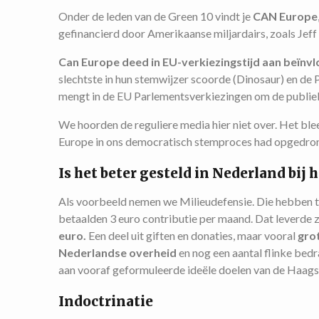
Onder de leden van de Green 10 vindt je
CAN Europe
gefinancierd door Amerikaanse miljardairs, zoals Jef
Can Europe deed in EU-verkiezingstijd aan beïnvl
slechtste in hun stemwijzer scoorde (Dinosaur) en de 
mengt in de EU Parlementsverkiezingen om de publiek
We hoorden de reguliere media hier niet over. Het blee
Europe in ons democratisch stemproces had opgedrong
Is het beter gesteld in Nederland bij
Als voorbeeld nemen we Milieudefensie. Die hebben te
betaalden 3 euro contributie per maand. Dat leverde z
euro.
Een deel uit giften en donaties, maar vooral
gro
Nederlandse overheid
en nog een aantal flinke bedr
aan vooraf geformuleerde ideële doelen van de Haags
Indoctrinatie