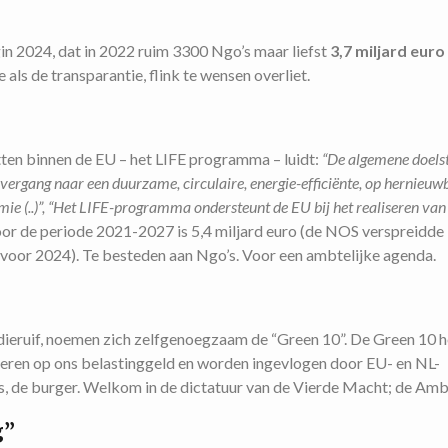
gin 2024, dat in 2022 ruim 3300 Ngo’s maar liefst
3,7 miljard euro
als de transparantie, flink te wensen overliet.
tten binnen de EU – het LIFE programma – luidt:
“De algemene doelst
vergang naar een duurzame, circulaire, energie-efficiënte, op hernieuw
ie (..)”, “Het LIFE-programma ondersteunt de EU bij het realiseren van
or de periode 2021-2027 is 5,4 miljard euro (de NOS verspreidde
voor 2024). Te besteden aan Ngo’s. Voor een ambtelijke agenda.
idieruif, noemen zich zelfgenoegzaam de “Green 10”. De Green 10
teren op ons belastinggeld en worden ingevlogen door EU- en NL-
, de burger. Welkom in de dictatuur van de Vierde Macht; de Amb
g”