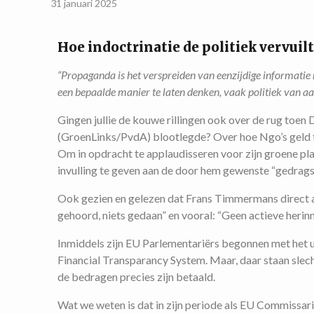
31 januari 2025
Hoe indoctrinatie de politiek vervuilt
“Propaganda is het verspreiden van eenzijdige informati
een bepaalde manier te laten denken, vaak politiek van aa
Gingen jullie de kouwe rillingen ook over de rug toen
(GroenLinks/PvdA) blootlegde? Over hoe Ngo’s geld 
Om in opdracht te applaudisseren voor zijn groene pl
invulling te geven aan de door hem gewenste “gedrag
Ook gezien en gelezen dat Frans Timmermans direct aan
gehoord, niets gedaan” en vooral: “Geen actieve herin
Inmiddels zijn EU Parlementariërs begonnen met het u
Financial Transparancy System. Maar, daar staan sle
de bedragen precies zijn betaald.
Wat we weten is dat in zijn periode als EU Commissari