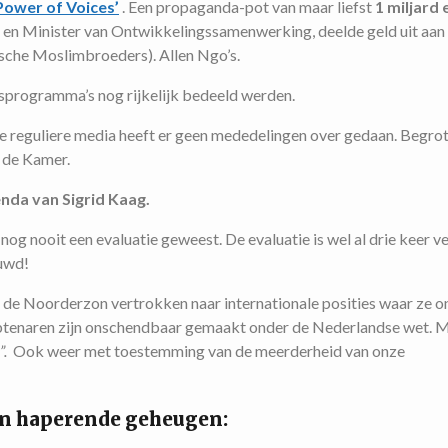
Power of Voices’
. Een propaganda-pot van maar liefst
1 miljard 
 en Minister van Ontwikkelingssamenwerking, deelde geld uit aan 
ische Moslimbroeders). Allen Ngo’s.
sprogramma’s nog rijkelijk bedeeld werden.
De reguliere media heeft er geen mededelingen over gedaan. Begro
 de Kamer.
da van Sigrid Kaag.
 nog nooit een evaluatie geweest. De evaluatie is wel al drie keer ve
euwd!
t de Noorderzon vertrokken naar internationale posities waar ze o
tenaren zijn onschendbaar gemaakt onder de Nederlandse wet. 
”.
Ook weer met toestemming van de meerderheid van onze
jn haperende geheugen: