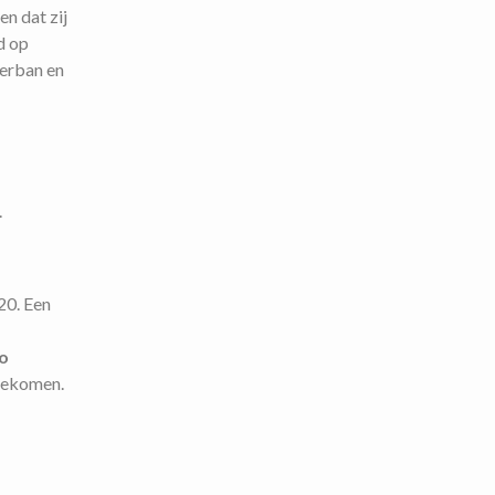
en dat zij
d op
terban en
.
20. Een
ro
 gekomen.