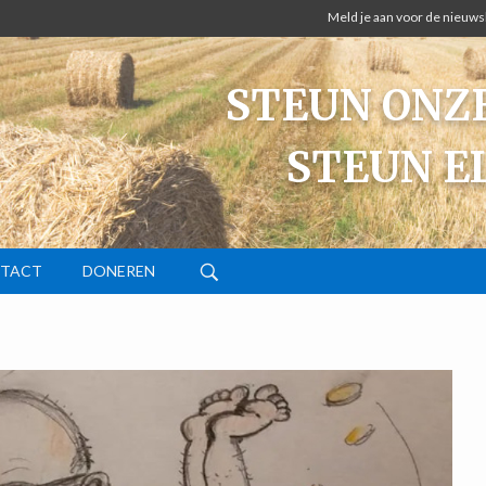
Meld je aan voor de nieuws
STEUN ONZE
STEUN E
TACT
DONEREN