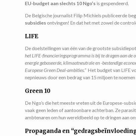
EU-budget aan slechts 10 Ngo’s
is gespendeerd.
De Belgische journalist Filip Michiels publiceerde be
subsidies
ontvingen! En dat het met zowel de controle 
LIFE
De doelstellingen van één van de grootste subsidiepo
het LIFE-financieringsprogramma is bij te dragen aan de o
energie gebaseerde, klimaatneutrale en -bestendige econom
Europese Green Deal-ambities.”
Het budget van LIFE vo
nepnieuws door een bedrag van 15 miljoen te noemen 
Green 10
De Ngo’s die het meeste vreten uit de Europese-subs
vaak geen leden of aantoonbare achterban. Ze parasi
ambtenaren om hun wereldbeeld op te dringen aan ons
Propaganda en “gedragsbeïnvloedin