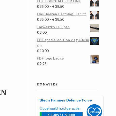
FDF T-shirt ALL FOR ONE
€
35,00
–
€
38,50
Ons Boeren Hartslag T-shirt
€
35,00
–
€
38,50
Tarwestro FDF pen
€
3,00
FDF special edition vlag 40x30
cm
€
10,00
FDF logo badge
€
9,95
DONATIES
EN
Steun Farmers Defence Force
Opgehaald huidige actie:
€ 2.485
/
€ 50.000