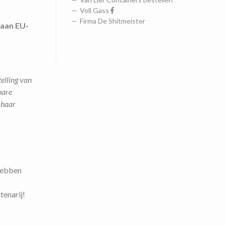
Voll Gass
Firma De Shitmeister
 aan EU-
elling van
bare
 haar
 hebben
tenarij!