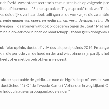
e PvdA, werd staatssecretaris en minister in de opvolgende jare
illianne Ploumen, die “Samenspraak en Tegenspraak” (ook wel ‘Pleit
as duidelijk over haar doelstellingen en de werkwijze die ze ambi
nterende manier van opereren nodig zijn om veranderingen te hand
 te dwingen … daaronder valt ook procederen tegen de Staat? Met het
m beleid waarvoor binnen de maatschappij totaal geen draagvlak i
ublieke opinie,
doet de PvdA dus al openlijk sinds 2014. En aange
 die periode van de hoed en de rand wist binnen zijn partij, is he
heeft of er niet bij betrokken is geweest.
kter: hij draaide de geldkraan naar de Ngo’s die profiteerden van
 doet Schoof 1? Of de Tweede Kamer? Volharden in wegkijken? O
voor indoctrinatie en propagandadoeleinden?