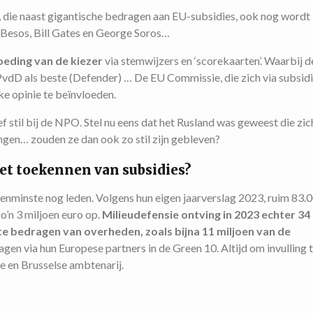
, die naast gigantische bedragen aan EU-subsidies, ook nog wordt
f Besos, Bill Gates en George Soros…
oeding van de kiezer
via stemwijzers en ‘scorekaarten’. Waarbij 
PvdD als beste (Defender) … De EU Commissie, die zich via subsidi
e opinie te beïnvloeden.
f stil bij de NPO. Stel nu eens dat het Rusland was geweest die zic
en… zouden ze dan ook zo stil zijn gebleven?
 het toekennen van subsidies?
nminste nog leden. Volgens hun eigen jaarverslag 2023, ruim 83.0
o’n 3 miljoen euro op.
Milieudefensie ontving in 2023 echter 34
te bedragen van overheden, zoals bijna 11 miljoen van de
agen via hun Europese partners in de Green 10. Altijd om invulling 
e en Brusselse ambtenarij.