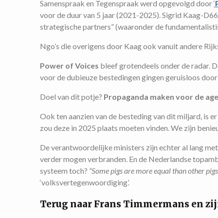
Samenspraak en Tegenspraak werd opgevolgd door
‘
voor de duur van 5 jaar (2021-2025). Sigrid Kaag-D66
strategische partners” (waaronder de fundamentalist
Ngo’s die overigens door Kaag ook vanuit andere Rijk
Power of Voices
bleef grotendeels onder de radar. 
voor de dubieuze bestedingen gingen geruisloos door
Doel van dit potje?
Propaganda maken voor de agen
Ook ten aanzien van de besteding van dit miljard, is er
zou deze in 2025 plaats moeten vinden. We zijn beni
De verantwoordelijke ministers zijn echter al lang me
verder mogen verbranden. En de Nederlandse topamb
systeem toch?
“Some pigs are more equal than other pigs
‘volksvertegenwoordiging’.
Terug naar Frans Timmermans en zi