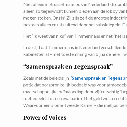
Niet alleen in Brussel maar ook in Nederland stroomt h
alleen zo tegenwicht kunnen bieden aan de lobby van 
mogen stoken. Onzin! Zij zijn zelf de grootse indoc
bestaan alleen en uitsluitend door het subsidiegeld. D
Het “ik weet van niks” van Timmermans en het “het is n
In de tijd dat Timmermans in Nederland verschillende 
kabinetten al – mét toestemming van bijna de hele T
“Samenspraak en Tegenspraak”
Zoals met de beleidslijn
‘Samenspraak en Tegenspr
potje dat oorspronkelijk bedoeld was voor armoedebest
maatschappelijke beïnvloeding door vijfentwintig ‘beg
toebedeeld. Tot een evaluatie of het geld wel terech
Waarvoor een slome Tweede Kamer – die met jou belas
Power of Voices