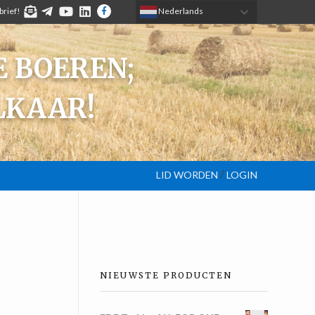
brief!
TELEGRAM
YOUTUBE
LINKEDIN
FACEBOOK
 Nederlands
 BOEREN;
LKAAR!
/
LID WORDEN
LOGIN
NIEUWSTE PRODUCTEN