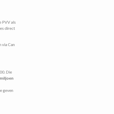
de PVV als
es direct
h via Can
00. Die
 miljoen
te geven