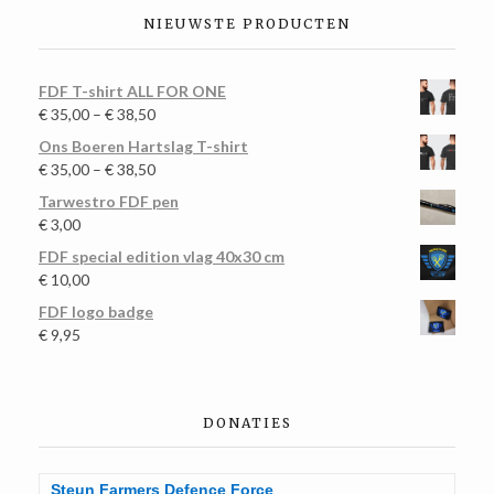
NIEUWSTE PRODUCTEN
FDF T-shirt ALL FOR ONE
€
35,00
–
€
38,50
Ons Boeren Hartslag T-shirt
€
35,00
–
€
38,50
Tarwestro FDF pen
€
3,00
FDF special edition vlag 40x30 cm
€
10,00
FDF logo badge
€
9,95
DONATIES
Steun Farmers Defence Force