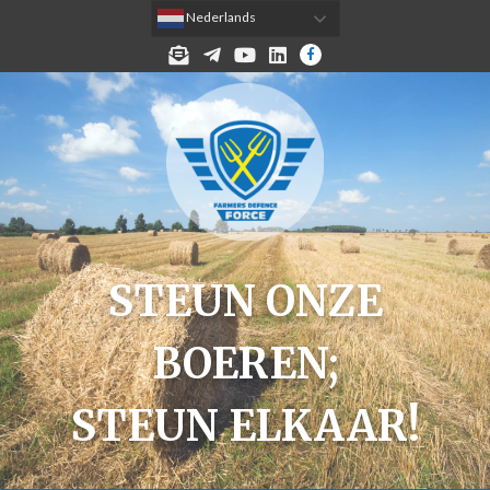
 Nederlands
MELD JE AAN VOOR DE NIEUWSBRIEF!
TELEGRAM
YOUTUBE
LINKEDIN
FACEBOOK
STEUN ONZE
BOEREN;
STEUN ELKAAR!