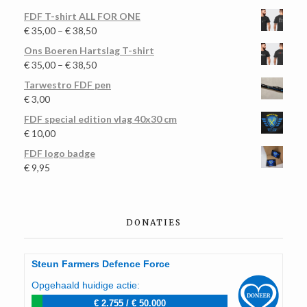
FDF T-shirt ALL FOR ONE
€
35,00
–
€
38,50
Ons Boeren Hartslag T-shirt
€
35,00
–
€
38,50
Tarwestro FDF pen
€
3,00
FDF special edition vlag 40x30 cm
€
10,00
FDF logo badge
€
9,95
DONATIES
Steun Farmers Defence Force
Opgehaald huidige actie:
€ 2.755
/
€ 50.000