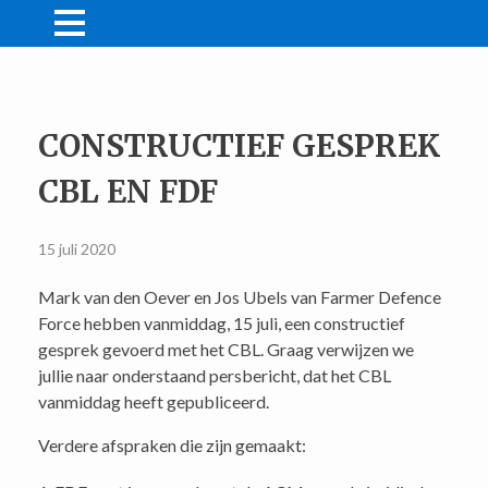
NIEUWS
MIJN FDF
Acties
CONSTRUCTIEF GESPREK
WINKEL
Lid worden
Farmer Friendly
CONTACT
CBL EN FDF
Winkelmand
Wachtwoord vergeten
Persberichten
DONEREN
Video’s
Bestelling tracken
15 juli 2020
Mark van den Oever en Jos Ubels van Farmer Defence
/
LID WORDEN
LOGIN
Force hebben vanmiddag, 15 juli, een constructief
gesprek gevoerd met het CBL. Graag verwijzen we
jullie naar onderstaand persbericht, dat het CBL
vanmiddag heeft gepubliceerd.
Verdere afspraken die zijn gemaakt: