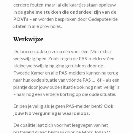
eerdere fouten, maar: al die kaartjes staan opnieuw
in de
geheime stukken die onderdeel zijn van de
POVI’s
– en worden besproken door Gedeputeerde
Staten in alle provincies.
Werkwijze
De boeren pakken ze nu één voor één. Met extra
wetswijzigingen. Zoals tegen de PAS-melders: één
kleine wetswijziging ging geruisloos door de
Tweede Kamer en alle PAS-melders kunnen nu terug
naar hun oude situatie van vóór de PAS … óf – als een
plantje door jouw oude situatie ook nog niet ‘veilig’ is
– naar nog een verdere korting op die oude situatie.
En ben je veilig als je geen PAS-melder bent?
Ook
jouw Nb vergunning is waardeloos.
De coalitie laat zich voor het leegvegen van het
platteland graag bijstaan door de Mob: Johan V.