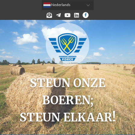
 Nederlands
MELD JE AAN VOOR DE NIEUWSBRIEF!
TELEGRAM
YOUTUBE
LINKEDIN
FACEBOOK
STEUN ONZE
BOEREN;
STEUN ELKAAR!