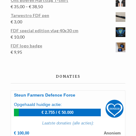
Ons Boeren Hartslag T-shirt
€
35,00
–
€
38,50
Tarwestro FDF pen
€
3,00
FDF special edition vlag 40x30 cm
€
10,00
FDF logo badge
€
9,95
DONATIES
Steun Farmers Defence Force
Opgehaald huidige actie:
€ 2.755
/
€ 50.000
Laatste donaties (alle acties):
€ 100,00
Anoniem