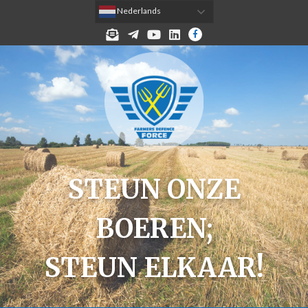
 Nederlands
MELD JE AAN VOOR DE NIEUWSBRIEF!
TELEGRAM
YOUTUBE
LINKEDIN
FACEBOOK
STEUN ONZE
BOEREN;
STEUN ELKAAR!