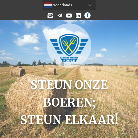
 Nederlands
MELD JE AAN VOOR DE NIEUWSBRIEF!
TELEGRAM
YOUTUBE
LINKEDIN
FACEBOOK
STEUN ONZE
BOEREN;
STEUN ELKAAR!