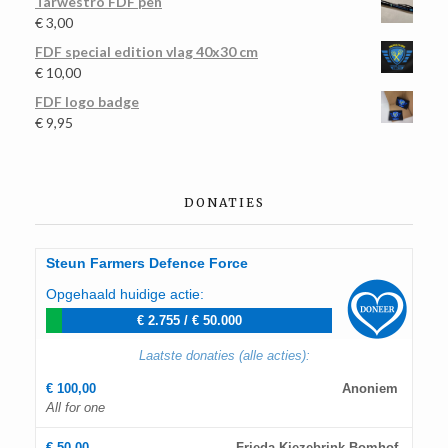
Tarwestro FDF pen
€
3,00
FDF special edition vlag 40x30 cm
€
10,00
FDF logo badge
€
9,95
DONATIES
Steun Farmers Defence Force
Opgehaald huidige actie:
€ 2.755
/
€ 50.000
Laatste donaties (alle acties):
€ 100,00
Anoniem
All for one
€ 50,00
Frieda Kiezebrink Bomhof