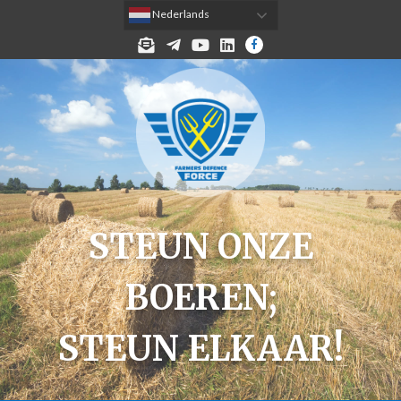
 Nederlands
MELD JE AAN VOOR DE NIEUWSBRIEF!
TELEGRAM
YOUTUBE
LINKEDIN
FACEBOOK
STEUN ONZE
BOEREN;
STEUN ELKAAR!