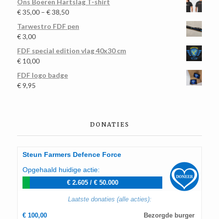
Ons Boeren Hartslag T-shirt
€
35,00
–
€
38,50
Tarwestro FDF pen
€
3,00
FDF special edition vlag 40x30 cm
€
10,00
FDF logo badge
€
9,95
DONATIES
Steun Farmers Defence Force
Opgehaald huidige actie:
€ 2.605
/
€ 50.000
Laatste donaties (alle acties):
€ 100,00
Bezorgde burger