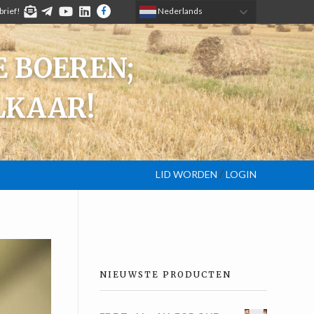
brief!
TELEGRAM
YOUTUBE
LINKEDIN
FACEBOOK
 Nederlands
 BOEREN;
LKAAR!
/
LID WORDEN
LOGIN
NIEUWSTE PRODUCTEN