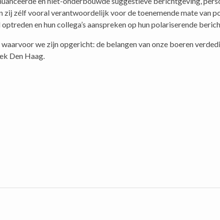
nuanceerde en niet-onderbouwde suggestieve berichtgeving, pers
jn zij zélf vooral verantwoordelijk voor de toenemende mate van po
d optreden en hun collega’s aanspreken op hun polariserende beric
n waarvoor we zijn opgericht: de belangen van onze boeren verded
tiek Den Haag.