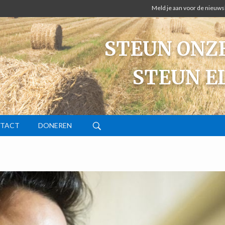
Meld je aan voor de nieuws
STEUN ONZE
STEUN E
TACT
DONEREN