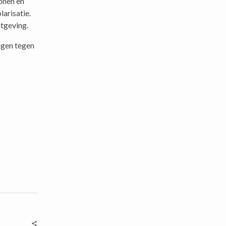
onen en
larisatie.
htgeving.
igen tegen