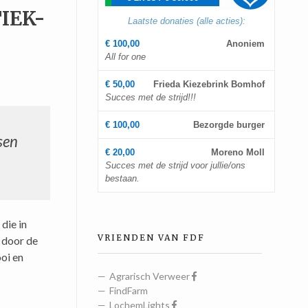
IEK-
Laatste donaties (alle acties):
€ 100,00
Anoniem
All for one
€ 50,00
Frieda Kiezebrink Bomhof
Succes met de strijd!!!
€ 100,00
Bezorgde burger
sen
€ 20,00
Moreno Moll
Succes met de strijd voor jullie/ons
bestaan.
die in
VRIENDEN VAN FDF
 door de
oi en
Agrarisch Verweer
FindFarm
LochemLights