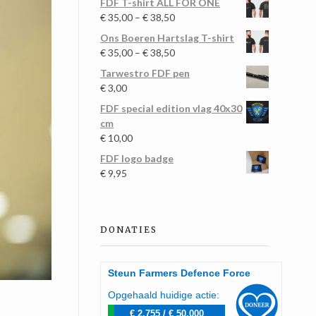
FDF T-shirt ALL FOR ONE
€
35,00
–
€
38,50
Ons Boeren Hartslag T-shirt
€
35,00
–
€
38,50
Tarwestro FDF pen
€
3,00
FDF special edition vlag 40x30
cm
€
10,00
FDF logo badge
€
9,95
DONATIES
Steun Farmers Defence Force
Opgehaald huidige actie:
€ 2.755
/
€ 50.000