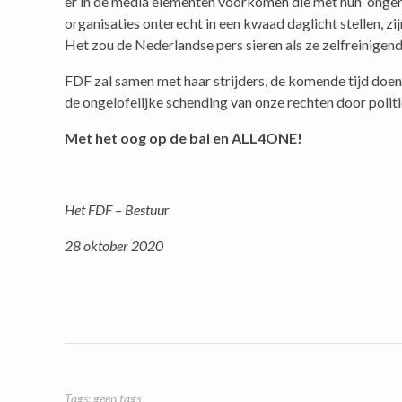
er in de media elementen voorkomen die met hun onge
organisaties onterecht in een kwaad daglicht stellen, zi
Het zou de Nederlandse pers sieren als ze zelfreinigen
FDF zal samen met haar strijders, de komende tijd doe
de ongelofelijke schending van onze rechten door poli
Met het oog op de bal en ALL4ONE!
Het FDF – Bestuu
r
28 oktober 2020
Tags: geen tags