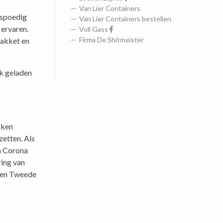
Van Lier Containers
 spoedig
Van Lier Containers bestellen
 ervaren.
Voll Gass
Firma De Shitmeister
pakket en
ek geladen
kken
zetten. Als
jn Corona
ring van
e en Tweede