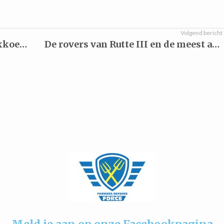
Volgend bericht
Bericht NOS over productie melkkoeien voedt gevoeligheden
De rovers van Rutte III en de meest achterbakse wetgevingsoperatie ooit