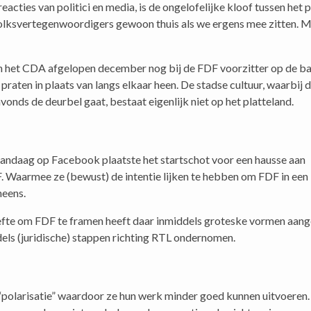
cties van politici en media, is de ongelofelijke kloof tussen het 
olksvertegenwoordigers gewoon thuis als we ergens mee zitten. M
van het CDA afgelopen december nog bij de FDF voorzitter op de ba
 praten in plaats van langs elkaar heen. De stadse cultuur, waarbij
vonds de deurbel gaat, bestaat eigenlijk niet op het platteland.
 vandaag op Facebook plaatste het startschot voor een hausse aan
Waarmee ze (bewust) de intentie lijken te hebben om FDF in ee
neens.
efte om FDF te framen heeft daar inmiddels groteske vormen aa
dels (juridische) stappen richting RTL ondernomen.
“polarisatie” waardoor ze hun werk minder goed kunnen uitvoeren. 