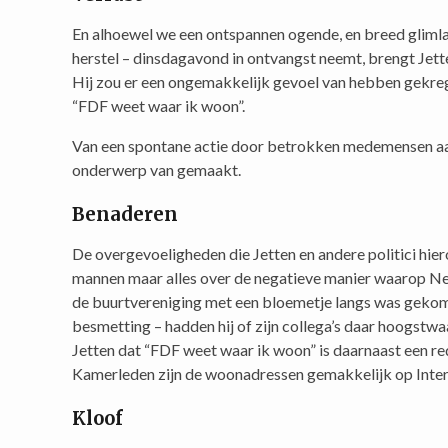
En alhoewel we een ontspannen ogende, en breed glimla
herstel – dinsdagavond in ontvangst neemt, brengt Jett
Hij zou er een ongemakkelijk gevoel van hebben gekreg
“FDF weet waar ik woon”.
Van een spontane actie door betrokken medemensen aan 
onderwerp van gemaakt.
Benaderen
De overgevoeligheden die Jetten en andere politici hie
mannen maar alles over de negatieve manier waarop Ned
de buurtvereniging met een bloemetje langs was gekome
besmetting – hadden hij of zijn collega’s daar hoogstwa
Jetten dat “FDF weet waar ik woon” is daarnaast een re
Kamerleden zijn de woonadressen gemakkelijk op Intern
Kloof