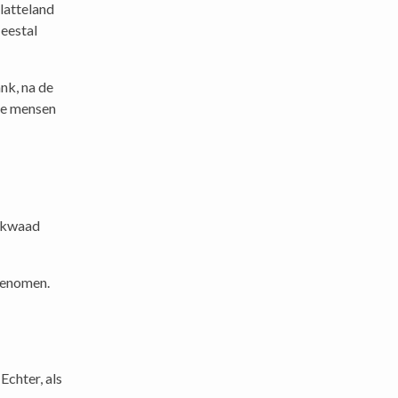
platteland
eestal
nk, na de
 de mensen
n kwaad
ngenomen.
Echter, als