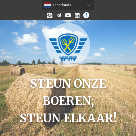
 Nederlands
MELD JE AAN VOOR DE NIEUWSBRIEF!
TELEGRAM
YOUTUBE
LINKEDIN
FACEBOOK
STEUN ONZE
BOEREN;
STEUN ELKAAR!