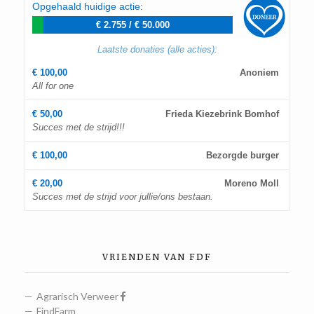
Opgehaald huidige actie:
€ 2.755
/
€ 50.000
Laatste donaties (alle acties):
€ 100,00
Anoniem
All for one
€ 50,00
Frieda Kiezebrink Bomhof
Succes met de strijd!!!
€ 100,00
Bezorgde burger
€ 20,00
Moreno Moll
Succes met de strijd voor jullie/ons bestaan.
VRIENDEN VAN FDF
Agrarisch Verweer
FindFarm