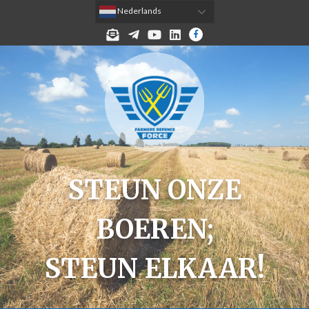
 Nederlands
MELD JE AAN VOOR DE NIEUWSBRIEF!
TELEGRAM
YOUTUBE
LINKEDIN
FACEBOOK
STEUN ONZE
BOEREN;
STEUN ELKAAR!