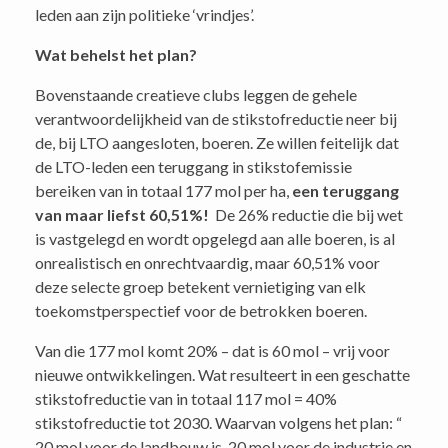
leden aan zijn politieke ‘vrindjes’.
Wat behelst het plan?
Bovenstaande creatieve clubs leggen de gehele
verantwoordelijkheid van de stikstofreductie neer bij
de, bij LTO aangesloten, boeren. Ze willen feitelijk dat
de LTO-leden een teruggang in stikstofemissie
bereiken van in totaal 177 mol per ha,
een teruggang
van maar liefst 60,51%!
De 26% reductie die bij wet
is vastgelegd en wordt opgelegd aan alle boeren, is al
onrealistisch en onrechtvaardig, maar 60,51% voor
deze selecte groep betekent vernietiging van elk
toekomstperspectief voor de betrokken boeren.
Van die 177 mol komt 20% – dat is 60 mol – vrij voor
nieuwe ontwikkelingen. Wat resulteert in een geschatte
stikstofreductie van in totaal 117 mol = 40%
stikstofreductie tot 2030. Waarvan volgens het plan: “
20 mol voor de landbouw is, 20 mol voor de industrie en