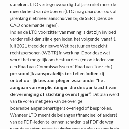
spreken.
LTO vertegenwoordigd al jaren niet meer de
meerderheid van de boeren (LTO mag daardoor ook al
jarenlang niet meer aanschuiven bij de SER tijdens de
CAO onderhandelingen).
Indien de LTO voorzitter van mening is dat zijn invloed
verder reikt dan zijn eigen leden, het volgende: vanaf 1
juli 2021 treed de nieuwe Wet bestuur en toezicht
rechtspersonen (WBTR) in werking. Door deze wet
wordt het mogelijk om bestuurders (en ook leden van
een Raad van Commissarissen of Raad van Toezicht)
persoonlijk aansprakelijk te stellen indien zij
onbehoorlijk bestuur plegen waaronder “het
aangaan van verplichtingen die de spankracht van
de vereniging of stichting overstijgen”.
Dit plan werd
van te voren met geen van de overige
boerenbelangenbehartigers overlegd of besproken.
Wanneer LTO meent de belangen (financieel of anders)
van de FDF-leden te kunnen schaden, zal FDF de weg
naar de rechter weten te vinden met de nieuwe wet in de