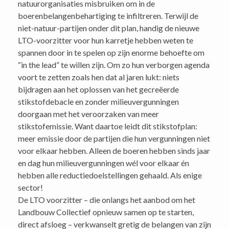
natuurorganisaties misbruiken om in de
boerenbelangenbehartiging te infiltreren. Terwijl de
niet-natuur-partijen onder dit plan, handig de nieuwe
LTO-voorzitter voor hun karretje hebben weten te
spannen door in te spelen op zijn enorme behoefte om
“in the lead” te willen zijn. Om zo hun verborgen agenda
voort te zetten zoals hen dat al jaren lukt: niets
bijdragen aan het oplossen van het gecreëerde
stikstofdebacle en zonder milieuvergunningen
doorgaan met het veroorzaken van meer
stikstofemissie. Want daartoe leidt dit stikstofplan:
meer emissie door de partijen die hun vergunningen niet
voor elkaar hebben. Alleen de boeren hebben sinds jaar
en dag hun milieuvergunningen wél voor elkaar én
hebben alle reductiedoelstellingen gehaald. Als enige
sector!
De LTO voorzitter – die onlangs het aanbod om het
Landbouw Collectief opnieuw samen op te starten,
direct afsloeg – verkwanselt gretig de belangen van zijn