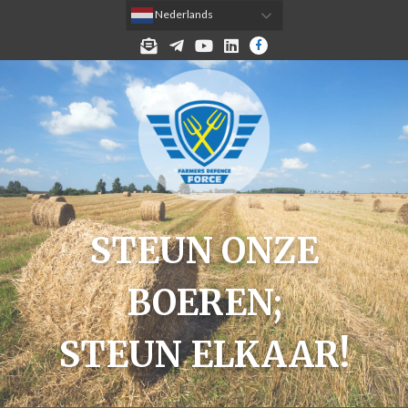
 Nederlands
MELD JE AAN VOOR DE NIEUWSBRIEF!
TELEGRAM
YOUTUBE
LINKEDIN
FACEBOOK
STEUN ONZE
BOEREN;
STEUN ELKAAR!