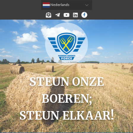
 Nederlands
MELD JE AAN VOOR DE NIEUWSBRIEF!
TELEGRAM
YOUTUBE
LINKEDIN
FACEBOOK
STEUN ONZE
BOEREN;
STEUN ELKAAR!