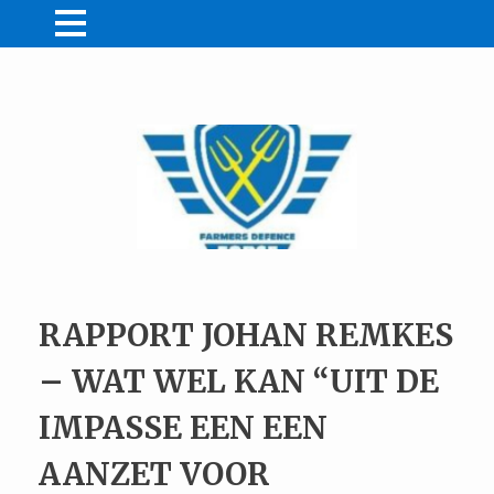
NIEUWS
MIJN FDF
Acties
WINKEL
Lid worden
Farmer Friendly
CONTACT
Winkelmand
Wachtwoord vergeten
Persberichten
DONEREN
Video’s
Bestelling tracken
/
LID WORDEN
LOGIN
RAPPORT JOHAN REMKES
– WAT WEL KAN “UIT DE
IMPASSE EEN EEN
AANZET VOOR