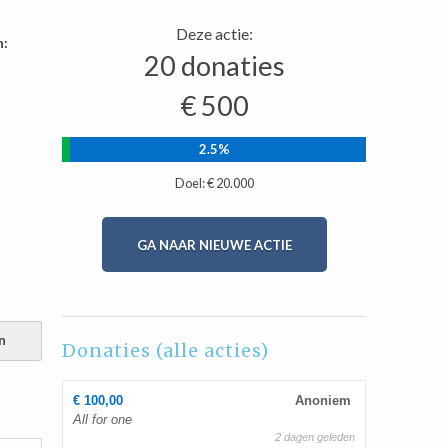
Deze actie:
n:
20 donaties
€ 500
2.5%
Doel: € 20.000
GA NAAR NIEUWE ACTIE
n
Donaties (alle acties)
€ 100,00
Anoniem
All for one
2 dagen geleden