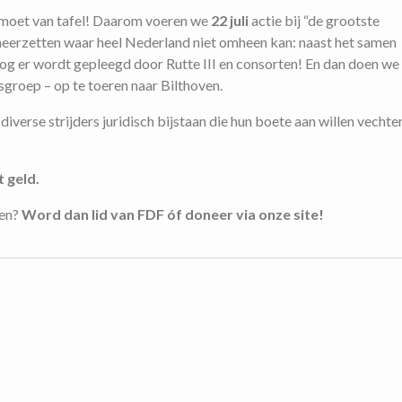
l moet van tafel! Daarom voeren we
22 juli
actie bij “de grootste
neerzetten waar heel Nederland niet omheen kan: naast het samen
og er wordt gepleegd door Rutte III en consorten! En dan doen we
groep – op te toeren naar Bilthoven.
iverse strijders juridisch bijstaan die hun boete aan willen vechte
 geld.
ken?
Word dan lid van FDF óf doneer via onze site!