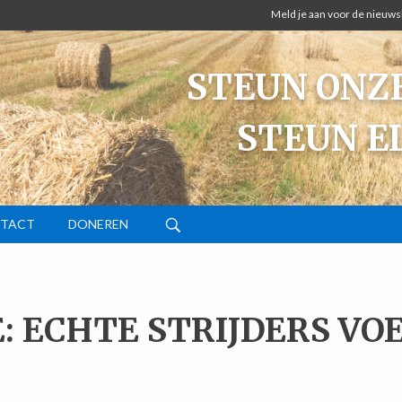
Meld je aan voor de nieuws
STEUN ONZE
STEUN E
TACT
DONEREN
: ECHTE STRIJDERS VOE