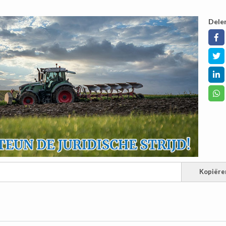
Dele
Kopiëre