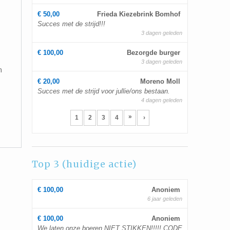
€ 50,00
Frieda Kiezebrink Bomhof
Succes met de strijd!!!
3 dagen geleden
€ 100,00
Bezorgde burger
3 dagen geleden
n
€ 20,00
Moreno Moll
Succes met de strijd voor jullie/ons bestaan.
4 dagen geleden
»
1
2
3
4
›
Top 3 (huidige actie)
€ 100,00
Anoniem
6 jaar geleden
€ 100,00
Anoniem
We laten onze boeren NIET STIKKEN!!!!! CODE