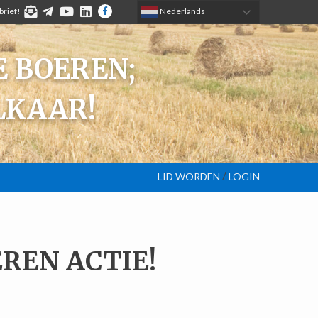
brief!
TELEGRAM
YOUTUBE
LINKEDIN
FACEBOOK
 Nederlands
 BOEREN;
LKAAR!
/
LID WORDEN
LOGIN
REN ACTIE!